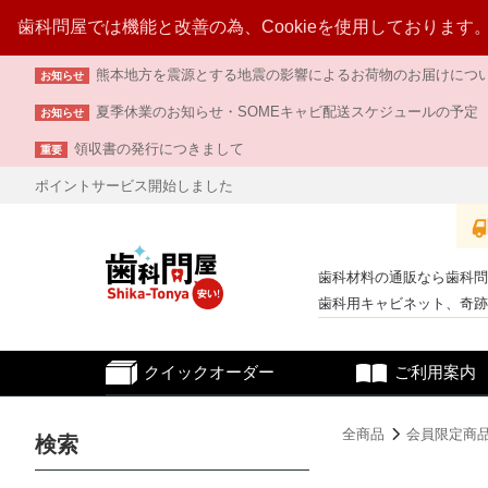
歯科問屋では機能と改善の為、Cookieを使用しております
熊本地方を震源とする地震の影響によるお荷物のお届けについて （
お知らせ
夏季休業のお知らせ・SOMEキャビ配送スケジュールの予定
お知らせ
領収書の発行につきまして
重要
ポイントサービス開始しました
歯科材料の通販なら歯科問
歯科用キャビネット、奇跡
クイック
オーダー
ご利用案内
全商品
会員限定商
検索