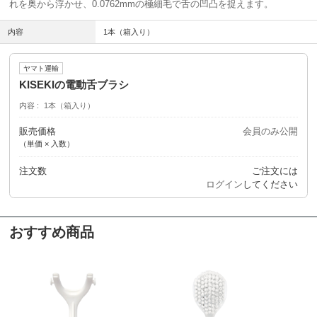
れを奥から浮かせ、0.0762mmの極細毛で舌の凹凸を捉えます。
内容
1本（箱入り）
ヤマト運輸
KISEKIの電動舌ブラシ
内容
1本（箱入り）
販売価格
会員のみ公開
（単価 × 入数）
注文数
ご注文には
ログイン
してください
おすすめ商品