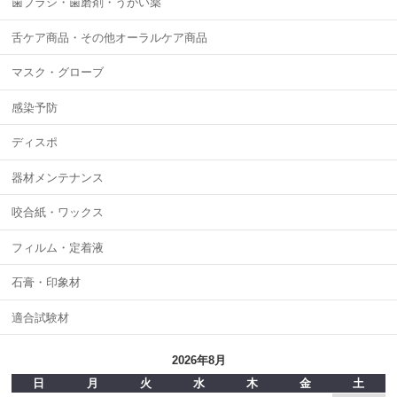
歯ブラシ・歯磨剤・うがい薬
舌ケア商品・その他オーラルケア商品
マスク・グローブ
感染予防
ディスポ
器材メンテナンス
咬合紙・ワックス
フィルム・定着液
石膏・印象材
適合試験材
2026年8月
日
月
火
水
木
金
土