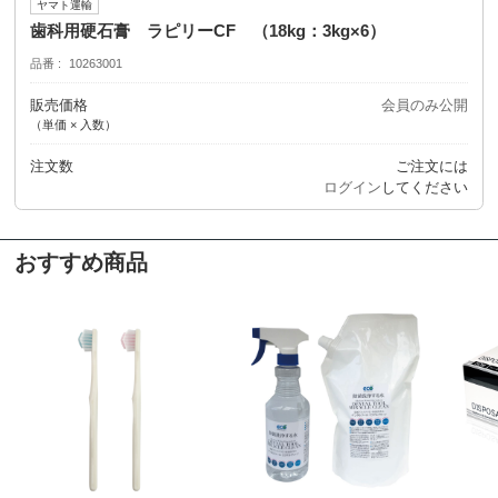
ヤマト運輸
歯科用硬石膏 ラピリーCF （18kg：3kg×6）
品番
10263001
販売価格
会員のみ公開
（単価 × 入数）
注文数
ご注文には
ログイン
してください
おすすめ商品