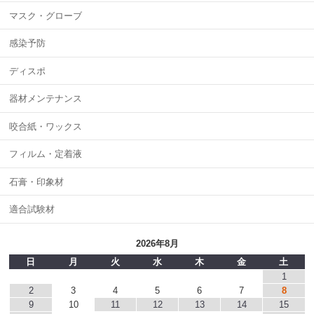
マスク・グローブ
感染予防
ディスポ
器材メンテナンス
咬合紙・ワックス
フィルム・定着液
石膏・印象材
適合試験材
2026年8月
日
月
火
水
木
金
土
1
2
3
4
5
6
7
8
9
10
11
12
13
14
15