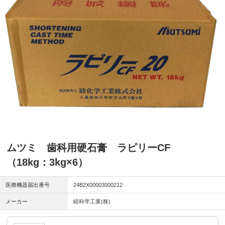
ムツミ 歯科用硬石膏 ラピリーCF
（18kg：3kg×6）
医療機器届出番号
24B2X00003000212
メーカー
睦科学工業(株)