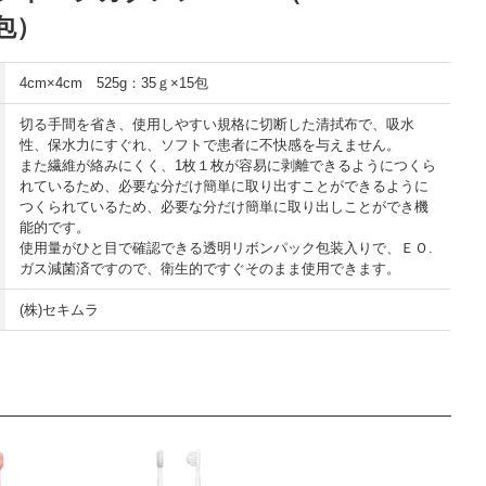
5包）
4cm×4cm 525g：35ｇ×15包
切る手間を省き、使用しやすい規格に切断した清拭布で、吸水
性、保水力にすぐれ、ソフトで患者に不快感を与えません。
また繊維が絡みにくく、1枚１枚が容易に剥離できるようにつくら
れているため、必要な分だけ簡単に取り出すことができるように
つくられているため、必要な分だけ簡単に取り出しことができ機
能的です。
使用量がひと目で確認できる透明リボンパック包装入りで、ＥＯ.
ガス減菌済ですので、衛生的ですぐそのまま使用できます。
(株)セキムラ