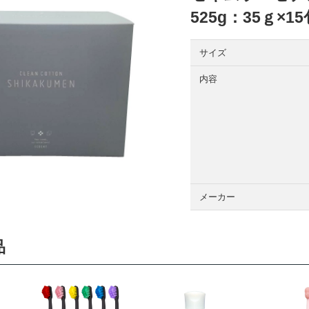
525g：35ｇ×1
サイズ
内容
メーカー
品