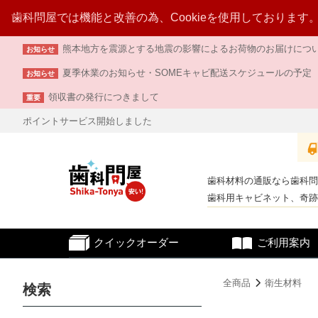
歯科問屋では機能と改善の為、Cookieを使用しております
熊本地方を震源とする地震の影響によるお荷物のお届けについて （
お知らせ
夏季休業のお知らせ・SOMEキャビ配送スケジュールの予定
お知らせ
領収書の発行につきまして
重要
ポイントサービス開始しました
歯科材料の通販なら歯科問
歯科用キャビネット、奇跡
クイック
オーダー
ご利用案内
全商品
衛生材料
検索